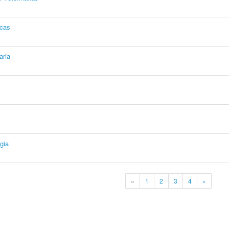
icas
aria
gia
«
1
2
3
4
»