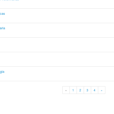
icas
aria
gia
«
1
2
3
4
»