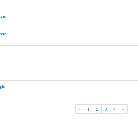
icas
aria
gia
«
1
2
3
4
»