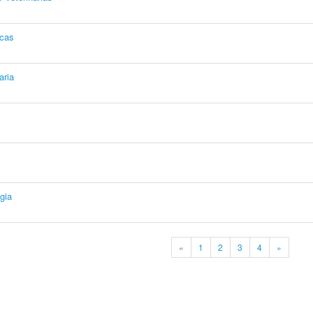
icas
aria
gia
«
1
2
3
4
»