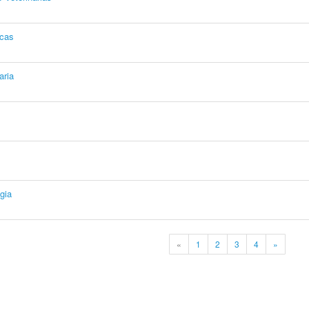
icas
aria
gia
«
1
2
3
4
»