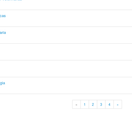
icas
aria
gia
«
1
2
3
4
»