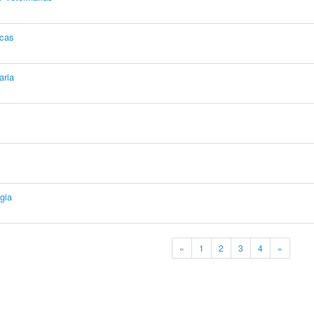
icas
aria
gia
«
1
2
3
4
»