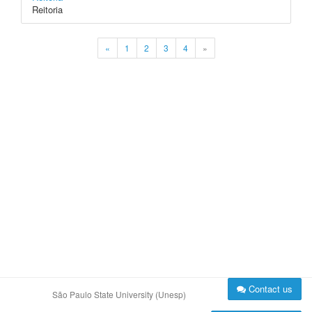
Reitoria
«
1
2
3
4
»
Contact us
São Paulo State University (Unesp)