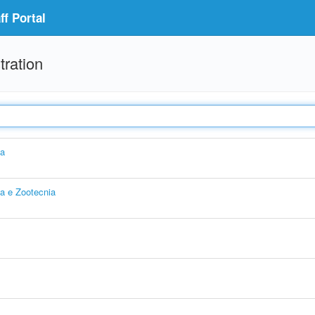
f Portal
tration
ia
ia e Zootecnia