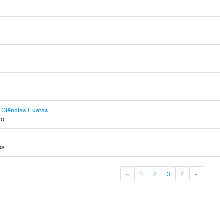
e Ciências Exatas
to
os
«
1
2
3
4
»