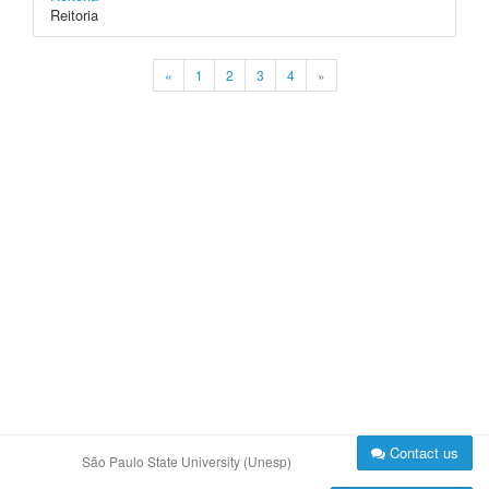
Reitoria
«
1
2
3
4
»
Contact us
São Paulo State University (Unesp)