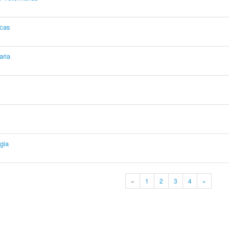
icas
aria
gia
«
1
2
3
4
»