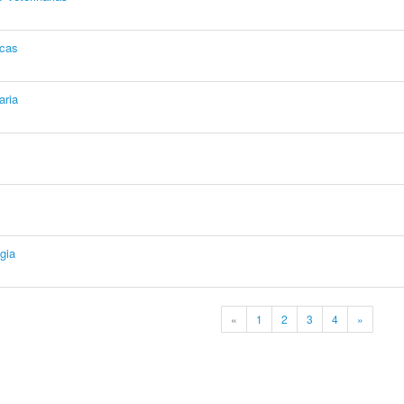
icas
aria
gia
«
1
2
3
4
»