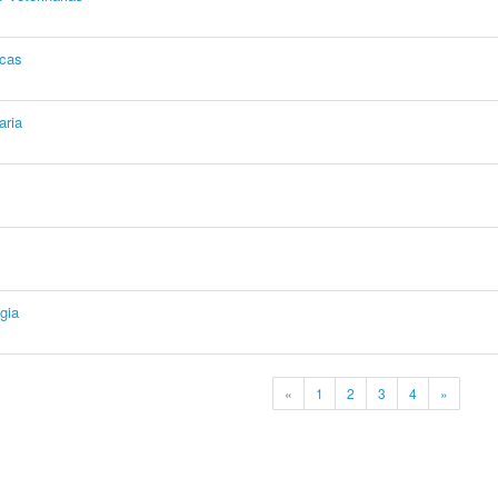
icas
aria
gia
«
1
2
3
4
»