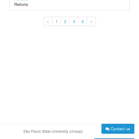
Reitoria
«
1
2
3
4
»
Contact us
São Paulo State University (Unesp)