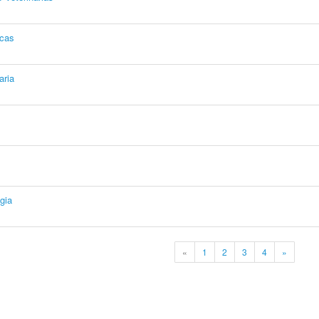
icas
aria
gia
«
1
2
3
4
»