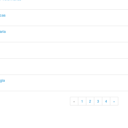
icas
aria
gia
«
1
2
3
4
»