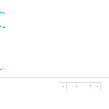
icas
aria
gia
«
1
2
3
4
»