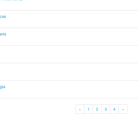
icas
aria
gia
«
1
2
3
4
»