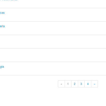
icas
aria
gia
«
1
2
3
4
»