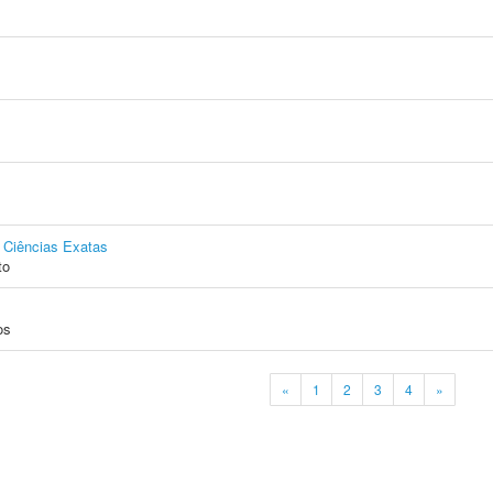
e Ciências Exatas
to
os
«
1
2
3
4
»