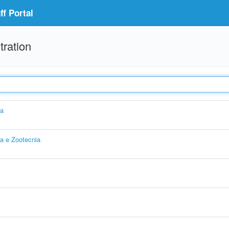
f Portal
tration
ia
ia e Zootecnia