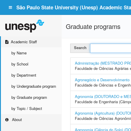
São Paulo State University (Unesp) Academic Staf
Graduate programs
Academic Staff
Search
by Name
Administração (MESTRADO PR
by School
Faculdade de Ciências Agrárias 
by Department
Agronegócio e Desenvolvime
Faculdade de Ciências e Engenh
by Undergraduate program
Agronomia (DOUTORADO e ME
by Graduate program
Faculdade de Engenharia (Câmpus
by Topic / Subject
Agronomia (Agricultura) (DO
Faculdade de Ciências Agronôm
About
Agronomia (Ciência do Solo)