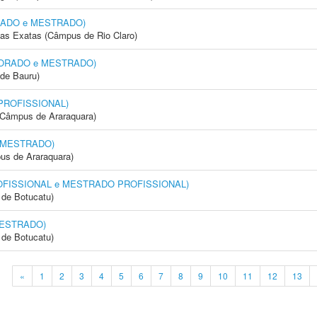
ORADO e MESTRADO)
cias Exatas (Câmpus de Rio Claro)
OUTORADO e MESTRADO)
de Bauru)
 PROFISSIONAL)
(Câmpus de Araraquara)
 MESTRADO)
us de Araraquara)
OFISSIONAL e MESTRADO PROFISSIONAL)
de Botucatu)
MESTRADO)
de Botucatu)
«
1
2
3
4
5
6
7
8
9
10
11
12
13