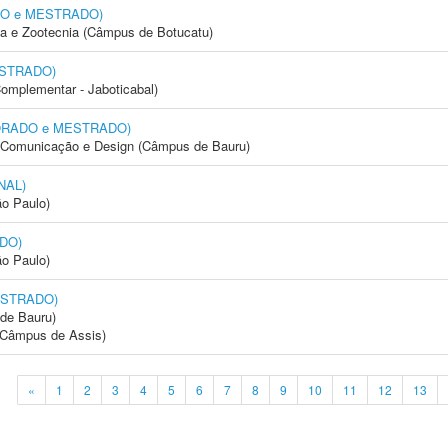
DO e MESTRADO)
ia e Zootecnia (Câmpus de Botucatu)
ESTRADO)
Complementar - Jaboticabal)
UTORADO e MESTRADO)
s, Comunicação e Design (Câmpus de Bauru)
NAL)
ão Paulo)
DO)
ão Paulo)
ESTRADO)
de Bauru)
 (Câmpus de Assis)
«
1
2
3
4
5
6
7
8
9
10
11
12
13