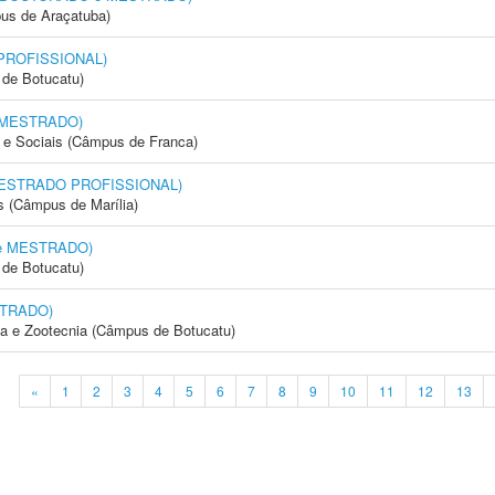
us de Araçatuba)
 PROFISSIONAL)
de Botucatu)
e MESTRADO)
e Sociais (Câmpus de Franca)
 (MESTRADO PROFISSIONAL)
s (Câmpus de Marília)
 e MESTRADO)
de Botucatu)
STRADO)
ia e Zootecnia (Câmpus de Botucatu)
«
1
2
3
4
5
6
7
8
9
10
11
12
13