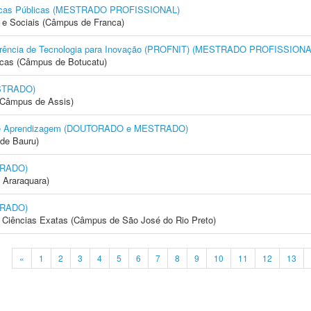
líticas Públicas (MESTRADO PROFISSIONAL)
e Sociais (Câmpus de Franca)
nsferência de Tecnologia para Inovação (PROFNIT) (MESTRADO PROFISSIONA
icas (Câmpus de Botucatu)
STRADO)
 (Câmpus de Assis)
to e Aprendizagem (DOUTORADO e MESTRADO)
de Bauru)
TRADO)
 Araraquara)
TRADO)
 e Ciências Exatas (Câmpus de São José do Rio Preto)
«
1
2
3
4
5
6
7
8
9
10
11
12
13