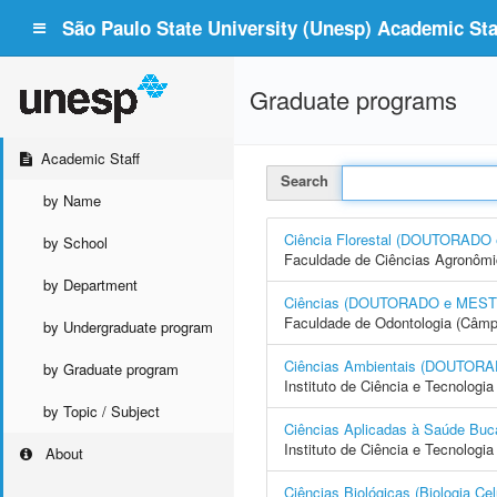
São Paulo State University (Unesp) Academic Staf
Graduate programs
Academic Staff
Search
by Name
Ciência Florestal (DOUTORAD
by School
Faculdade de Ciências Agronôm
by Department
Ciências (DOUTORADO e MES
Faculdade de Odontologia (Câmp
by Undergraduate program
Ciências Ambientais (DOUTO
by Graduate program
Instituto de Ciência e Tecnolog
by Topic / Subject
Ciências Aplicadas à Saúde 
Instituto de Ciência e Tecnolo
About
Ciências Biológicas (Biologia