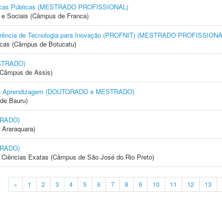
líticas Públicas (MESTRADO PROFISSIONAL)
e Sociais (Câmpus de Franca)
nsferência de Tecnologia para Inovação (PROFNIT) (MESTRADO PROFISSIONA
icas (Câmpus de Botucatu)
STRADO)
 (Câmpus de Assis)
to e Aprendizagem (DOUTORADO e MESTRADO)
de Bauru)
TRADO)
 Araraquara)
TRADO)
 e Ciências Exatas (Câmpus de São José do Rio Preto)
«
1
2
3
4
5
6
7
8
9
10
11
12
13