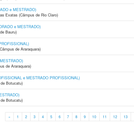
ORADO e MESTRADO)
cias Exatas (Câmpus de Rio Claro)
OUTORADO e MESTRADO)
de Bauru)
 PROFISSIONAL)
(Câmpus de Araraquara)
 MESTRADO)
us de Araraquara)
OFISSIONAL e MESTRADO PROFISSIONAL)
de Botucatu)
MESTRADO)
de Botucatu)
«
1
2
3
4
5
6
7
8
9
10
11
12
13