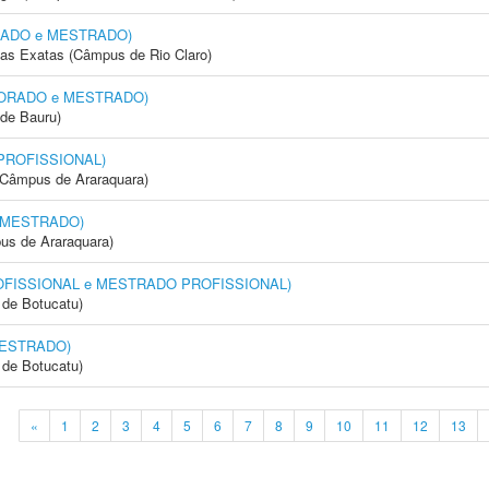
ORADO e MESTRADO)
cias Exatas (Câmpus de Rio Claro)
OUTORADO e MESTRADO)
de Bauru)
 PROFISSIONAL)
(Câmpus de Araraquara)
 MESTRADO)
us de Araraquara)
OFISSIONAL e MESTRADO PROFISSIONAL)
de Botucatu)
MESTRADO)
de Botucatu)
«
1
2
3
4
5
6
7
8
9
10
11
12
13