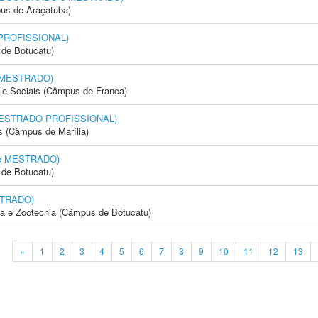
us de Araçatuba)
 PROFISSIONAL)
de Botucatu)
e MESTRADO)
e Sociais (Câmpus de Franca)
 (MESTRADO PROFISSIONAL)
s (Câmpus de Marília)
 e MESTRADO)
de Botucatu)
STRADO)
ia e Zootecnia (Câmpus de Botucatu)
«
1
2
3
4
5
6
7
8
9
10
11
12
13