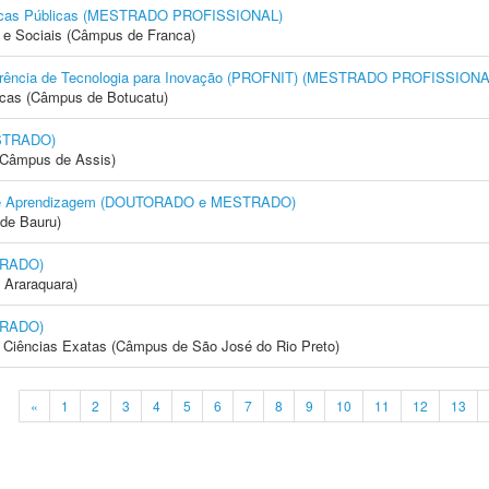
líticas Públicas (MESTRADO PROFISSIONAL)
e Sociais (Câmpus de Franca)
nsferência de Tecnologia para Inovação (PROFNIT) (MESTRADO PROFISSIONA
icas (Câmpus de Botucatu)
STRADO)
 (Câmpus de Assis)
to e Aprendizagem (DOUTORADO e MESTRADO)
de Bauru)
TRADO)
 Araraquara)
TRADO)
 e Ciências Exatas (Câmpus de São José do Rio Preto)
«
1
2
3
4
5
6
7
8
9
10
11
12
13