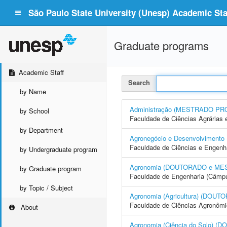
São Paulo State University (Unesp) Academic Staf
Graduate programs
Academic Staff
Search
by Name
Administração (MESTRADO PR
by School
Faculdade de Ciências Agrárias 
by Department
Agronegócio e Desenvolvime
Faculdade de Ciências e Engenh
by Undergraduate program
Agronomia (DOUTORADO e ME
by Graduate program
Faculdade de Engenharia (Câmpus
by Topic / Subject
Agronomia (Agricultura) (DO
Faculdade de Ciências Agronôm
About
Agronomia (Ciência do Solo)