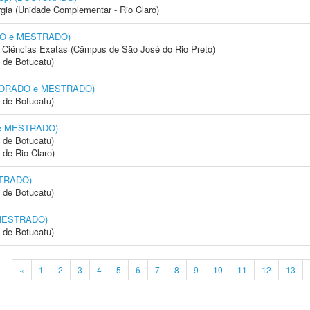
rgia (Unidade Complementar - Rio Claro)
ADO e MESTRADO)
 e Ciências Exatas (Câmpus de São José do Rio Preto)
 de Botucatu)
OUTORADO e MESTRADO)
 de Botucatu)
 e MESTRADO)
 de Botucatu)
 de Rio Claro)
STRADO)
 de Botucatu)
 MESTRADO)
 de Botucatu)
«
1
2
3
4
5
6
7
8
9
10
11
12
13