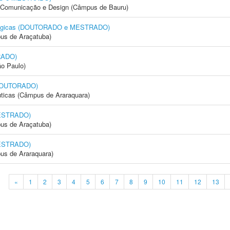
s, Comunicação e Design (Câmpus de Bauru)
siológicas (DOUTORADO e MESTRADO)
us de Araçatuba)
RADO)
ão Paulo)
(DOUTORADO)
ticas (Câmpus de Araraquara)
MESTRADO)
us de Araçatuba)
MESTRADO)
us de Araraquara)
«
1
2
3
4
5
6
7
8
9
10
11
12
13