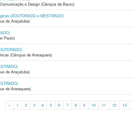
s, Comunicação e Design (Câmpus de Bauru)
siológicas (DOUTORADO e MESTRADO)
us de Araçatuba)
RADO)
ão Paulo)
(DOUTORADO)
ticas (Câmpus de Araraquara)
MESTRADO)
us de Araçatuba)
MESTRADO)
us de Araraquara)
«
1
2
3
4
5
6
7
8
9
10
11
12
13