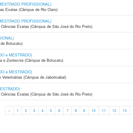
l (MESTRADO PROFISSIONAL)
cias Exatas (Câmpus de Rio Claro)
l (MESTRADO PROFISSIONAL)
 e Ciências Exatas (Câmpus de São José do Rio Preto)
SIONAL)
de Botucatu)
RADO e MESTRADO)
ia e Zootecnia (Câmpus de Botucatu)
RADO e MESTRADO)
e Veterinárias (Câmpus de Jaboticabal)
 MESTRADO)
 e Ciências Exatas (Câmpus de São José do Rio Preto)
«
1
2
3
4
5
6
7
8
9
10
11
12
13