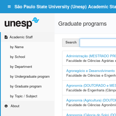
São Paulo State University (Unesp) Academic Staf
Graduate programs
Academic Staff
Search
by Name
Administração (MESTRADO PR
by School
Faculdade de Ciências Agrárias 
by Department
Agronegócio e Desenvolvime
Faculdade de Ciências e Engenh
by Undergraduate program
Agronomia (DOUTORADO e ME
by Graduate program
Faculdade de Engenharia (Câmpus
by Topic / Subject
Agronomia (Agricultura) (DO
Faculdade de Ciências Agronôm
About
Agronomia (Ciência do Solo)