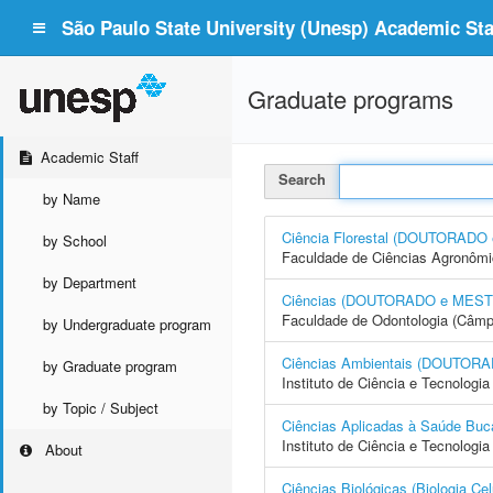
São Paulo State University (Unesp) Academic Staf
Graduate programs
Academic Staff
Search
by Name
Ciência Florestal (DOUTORAD
by School
Faculdade de Ciências Agronôm
by Department
Ciências (DOUTORADO e MES
Faculdade de Odontologia (Câmp
by Undergraduate program
Ciências Ambientais (DOUTO
by Graduate program
Instituto de Ciência e Tecnolog
by Topic / Subject
Ciências Aplicadas à Saúde 
Instituto de Ciência e Tecnolo
About
Ciências Biológicas (Biologia