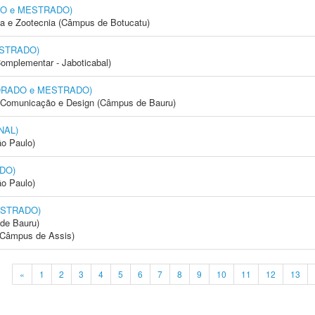
DO e MESTRADO)
ia e Zootecnia (Câmpus de Botucatu)
ESTRADO)
Complementar - Jaboticabal)
UTORADO e MESTRADO)
s, Comunicação e Design (Câmpus de Bauru)
NAL)
ão Paulo)
DO)
ão Paulo)
ESTRADO)
de Bauru)
 (Câmpus de Assis)
«
1
2
3
4
5
6
7
8
9
10
11
12
13