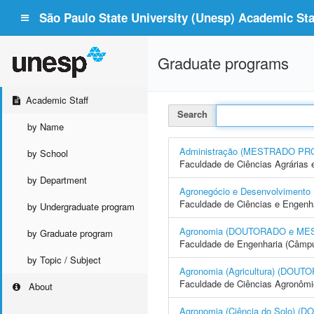
São Paulo State University (Unesp) Academic Staf
Graduate programs
Academic Staff
Search
by Name
Administração (MESTRADO PR
by School
Faculdade de Ciências Agrárias 
by Department
Agronegócio e Desenvolvime
Faculdade de Ciências e Engenh
by Undergraduate program
Agronomia (DOUTORADO e ME
by Graduate program
Faculdade de Engenharia (Câmpus
by Topic / Subject
Agronomia (Agricultura) (DO
Faculdade de Ciências Agronôm
About
Agronomia (Ciência do Solo)