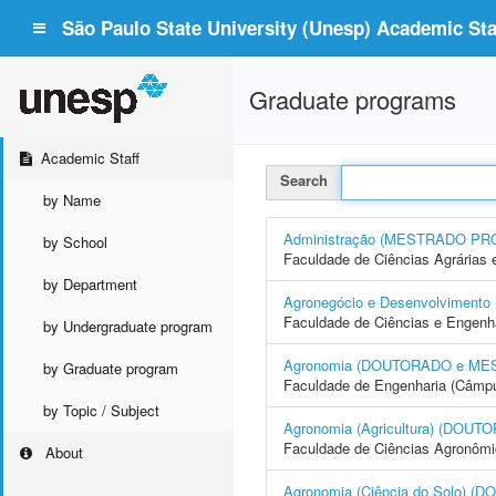
São Paulo State University (Unesp) Academic Staf
Graduate programs
Academic Staff
Search
by Name
Administração (MESTRADO PR
by School
Faculdade de Ciências Agrárias 
by Department
Agronegócio e Desenvolvime
Faculdade de Ciências e Engenh
by Undergraduate program
Agronomia (DOUTORADO e ME
by Graduate program
Faculdade de Engenharia (Câmpus
by Topic / Subject
Agronomia (Agricultura) (DO
Faculdade de Ciências Agronôm
About
Agronomia (Ciência do Solo)