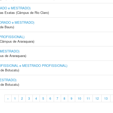
ORADO e MESTRADO)
cias Exatas (Câmpus de Rio Claro)
OUTORADO e MESTRADO)
de Bauru)
 PROFISSIONAL)
(Câmpus de Araraquara)
 MESTRADO)
us de Araraquara)
OFISSIONAL e MESTRADO PROFISSIONAL)
de Botucatu)
MESTRADO)
de Botucatu)
«
1
2
3
4
5
6
7
8
9
10
11
12
13