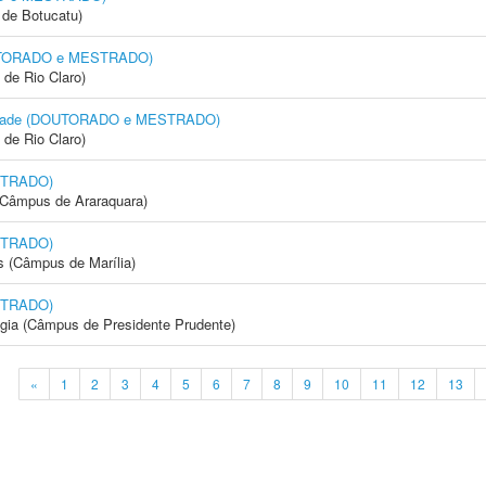
de Botucatu)
DOUTORADO e MESTRADO)
 de Rio Claro)
rsidade (DOUTORADO e MESTRADO)
 de Rio Claro)
STRADO)
(Câmpus de Araraquara)
STRADO)
s (Câmpus de Marília)
STRADO)
ogia (Câmpus de Presidente Prudente)
«
1
2
3
4
5
6
7
8
9
10
11
12
13