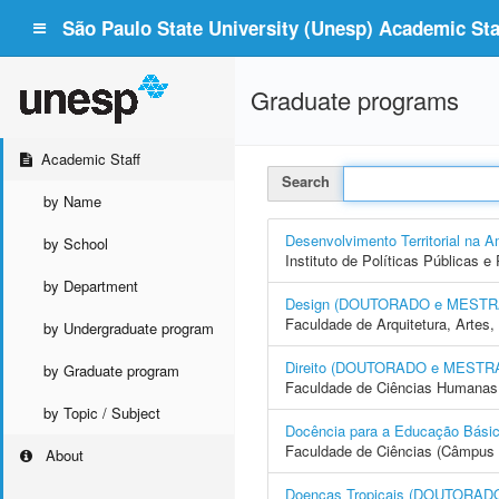
São Paulo State University (Unesp) Academic Staf
Graduate programs
Academic Staff
Search
by Name
Desenvolvimento Territorial n
by School
Instituto de Políticas Públicas 
by Department
Design (DOUTORADO e MEST
Faculdade de Arquitetura, Arte
by Undergraduate program
Direito (DOUTORADO e MESTR
by Graduate program
Faculdade de Ciências Humanas 
by Topic / Subject
Docência para a Educação Bá
Faculdade de Ciências (Câmpus 
About
Doenças Tropicais (DOUTORA