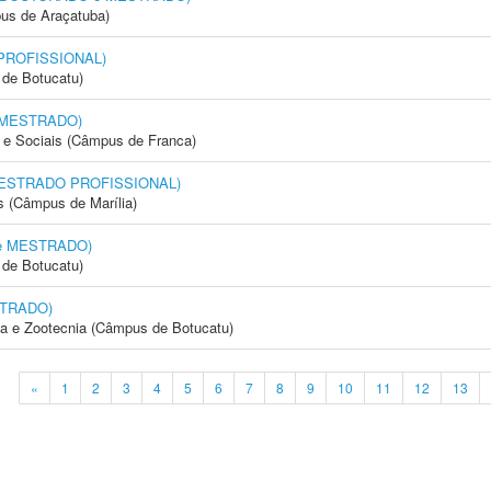
us de Araçatuba)
 PROFISSIONAL)
de Botucatu)
e MESTRADO)
e Sociais (Câmpus de Franca)
 (MESTRADO PROFISSIONAL)
s (Câmpus de Marília)
 e MESTRADO)
de Botucatu)
STRADO)
ia e Zootecnia (Câmpus de Botucatu)
«
1
2
3
4
5
6
7
8
9
10
11
12
13