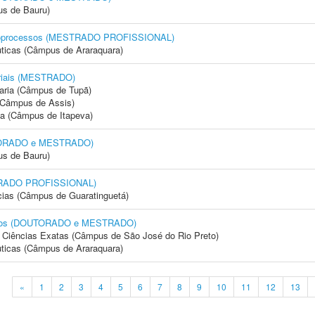
us de Bauru)
 Bioprocessos (MESTRADO PROFISSIONAL)
ticas (Câmpus de Araraquara)
triais (MESTRADO)
aria (Câmpus de Tupã)
 (Câmpus de Assis)
ia (Câmpus de Itapeva)
UTORADO e MESTRADO)
us de Bauru)
STRADO PROFISSIONAL)
cias (Câmpus de Guaratinguetá)
mentos (DOUTORADO e MESTRADO)
 e Ciências Exatas (Câmpus de São José do Rio Preto)
ticas (Câmpus de Araraquara)
«
1
2
3
4
5
6
7
8
9
10
11
12
13