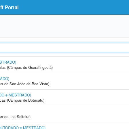
f Portal
ESTRADO)
cias (Câmpus de Guaratinguetá)
RADO)
s de São João da Boa Vista)
RADO e MESTRADO)
icas (Câmpus de Botucatu)
 de Ilha Solteira)
l (DOUTORADO e MESTRADO)