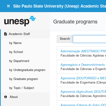
São Paulo State University (Unesp) Academic Staf
Graduate programs
Academic Staff
Search
by Name
Administração (MESTRADO PR
by School
Faculdade de Ciências Agrárias 
by Department
Agronegócio e Desenvolvime
Faculdade de Ciências e Engenh
by Undergraduate program
Agronomia (DOUTORADO e ME
by Graduate program
Faculdade de Engenharia (Câmpus
by Topic / Subject
Agronomia (Agricultura) (DO
Faculdade de Ciências Agronôm
About
Agronomia (Ciência do Solo)