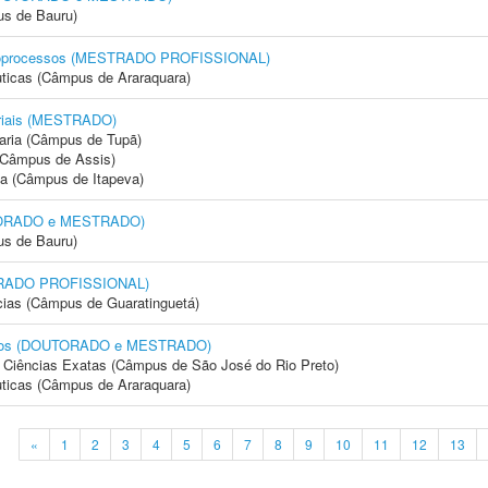
us de Bauru)
 Bioprocessos (MESTRADO PROFISSIONAL)
ticas (Câmpus de Araraquara)
triais (MESTRADO)
aria (Câmpus de Tupã)
 (Câmpus de Assis)
ia (Câmpus de Itapeva)
UTORADO e MESTRADO)
us de Bauru)
STRADO PROFISSIONAL)
cias (Câmpus de Guaratinguetá)
mentos (DOUTORADO e MESTRADO)
 e Ciências Exatas (Câmpus de São José do Rio Preto)
ticas (Câmpus de Araraquara)
«
1
2
3
4
5
6
7
8
9
10
11
12
13