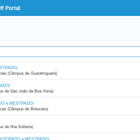
f Portal
ESTRADO)
cias (Câmpus de Guaratinguetá)
RADO)
s de São João da Boa Vista)
RADO e MESTRADO)
icas (Câmpus de Botucatu)
 de Ilha Solteira)
l (DOUTORADO e MESTRADO)