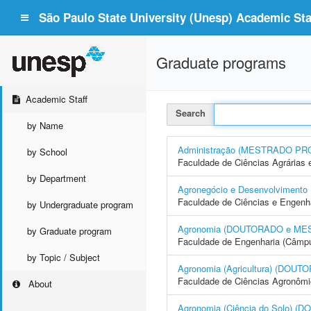
São Paulo State University (Unesp) Academic Staf
Graduate programs
Academic Staff
Search
by Name
Administração (MESTRADO PR
by School
Faculdade de Ciências Agrárias 
by Department
Agronegócio e Desenvolvime
Faculdade de Ciências e Engenh
by Undergraduate program
Agronomia (DOUTORADO e ME
by Graduate program
Faculdade de Engenharia (Câmpus
by Topic / Subject
Agronomia (Agricultura) (DO
Faculdade de Ciências Agronôm
About
Agronomia (Ciência do Solo)