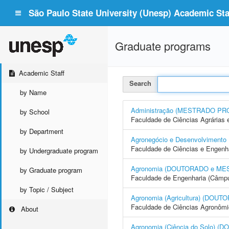
São Paulo State University (Unesp) Academic Staf
Graduate programs
Academic Staff
Search
by Name
Administração (MESTRADO PR
by School
Faculdade de Ciências Agrárias 
by Department
Agronegócio e Desenvolvime
Faculdade de Ciências e Engenh
by Undergraduate program
Agronomia (DOUTORADO e ME
by Graduate program
Faculdade de Engenharia (Câmpus
by Topic / Subject
Agronomia (Agricultura) (DO
Faculdade de Ciências Agronôm
About
Agronomia (Ciência do Solo)