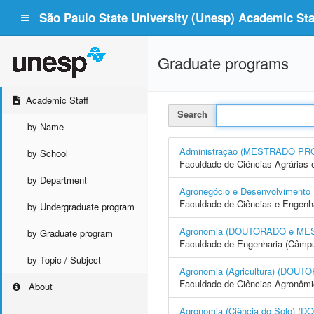
São Paulo State University (Unesp) Academic Staf
Graduate programs
Academic Staff
Search
by Name
Administração (MESTRADO PR
by School
Faculdade de Ciências Agrárias 
by Department
Agronegócio e Desenvolvime
Faculdade de Ciências e Engenh
by Undergraduate program
Agronomia (DOUTORADO e ME
by Graduate program
Faculdade de Engenharia (Câmpus
by Topic / Subject
Agronomia (Agricultura) (DO
Faculdade de Ciências Agronôm
About
Agronomia (Ciência do Solo)